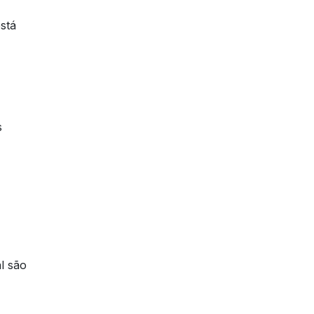
stá
s
l são