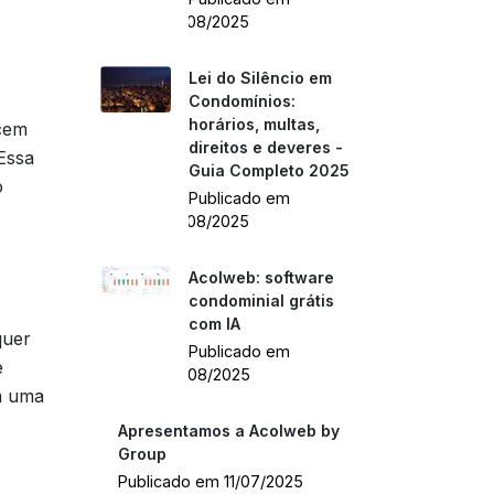
21/08/2025
Lei do Silêncio em
Condomínios:
horários, multas,
ecem
direitos e deveres -
 Essa
Guia Completo 2025
o
Publicado em
21/08/2025
Acolweb: software
condominial grátis
com IA
quer
Publicado em
e
18/08/2025
em uma
Apresentamos a Acolweb by
Group
Publicado em 11/07/2025