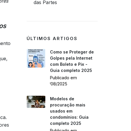
ores
das Partes
os
ÚLTIMOS ARTIGOS
mento
Como se Proteger de
ue,
Golpes pela Internet
com Boleto e Pix -
Guia completo 2025
Publicado em
26/08/2025
Modelos de
procuração mais
usados em
ca.
condomínios: Guia
completo 2025
ores
Publicado em