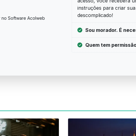
acesso, você receberá u
instruções para criar su
descomplicado!
r no Software Acolweb
Sou morador. É neces
Quem tem permissão p