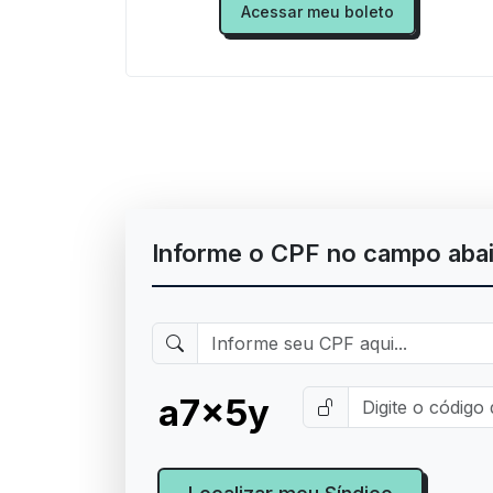
Acessar meu boleto
Informe o CPF no campo abaix
a7x5y