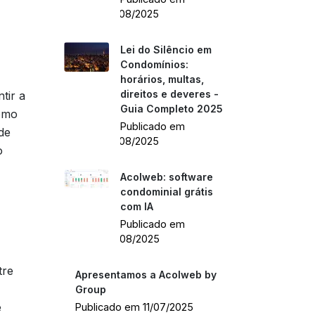
21/08/2025
Lei do Silêncio em
Condomínios:
horários, multas,
direitos e deveres -
tir a
Guia Completo 2025
omo
Publicado em
de
21/08/2025
o
Acolweb: software
condominial grátis
com IA
Publicado em
18/08/2025
tre
Apresentamos a Acolweb by
Group
e
Publicado em 11/07/2025