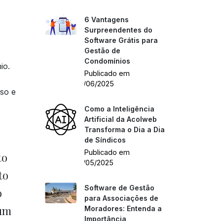
6 Vantagens
Surpreendentes do
Software Grátis para
Gestão de
Condomínios
io.
Publicado em
04/06/2025
so e
Como a Inteligência
Artificial da Acolweb
Transforma o Dia a Dia
de Síndicos
Publicado em
to
27/05/2025
to
Software de Gestão
o
para Associações de
 um
Moradores: Entenda a
Importância