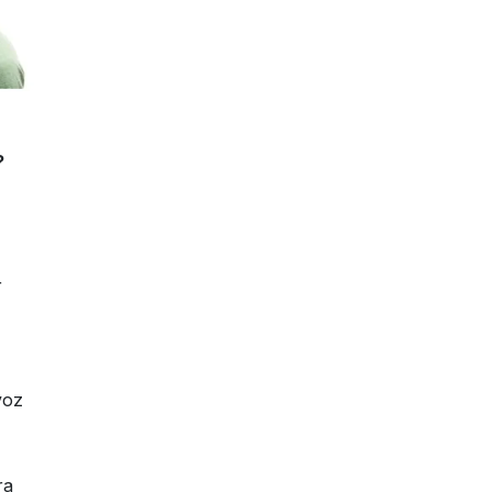
?
r
voz
ra