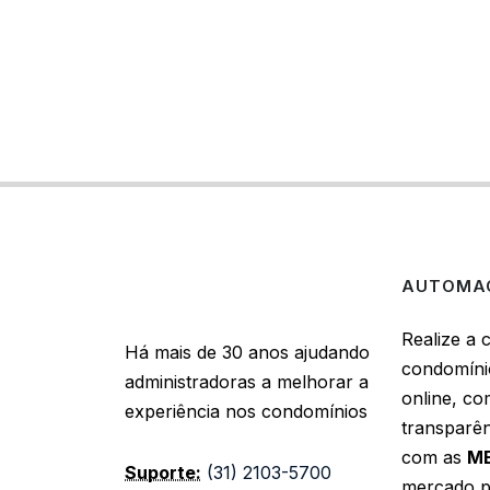
AUTOMAÇ
Realize a
Há mais de 30 anos ajudando
condomíni
administradoras a melhorar a
online, co
experiência nos condomínios
transparên
com as
M
Suporte:
(31) 2103-5700
mercado p