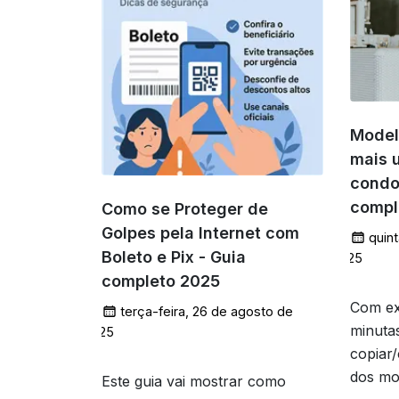
Model
mais 
condo
compl
Como se Proteger de
Golpes pela Internet com
quint
Boleto e Pix - Guia
2025
completo 2025
Com ex
terça-feira, 26 de agosto de
minuta
2025
copiar
dos mo
Este guia vai mostrar como